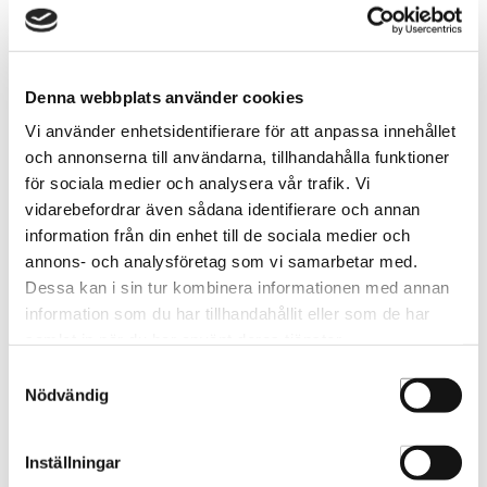
Berrywell Blå-Svart 15ml
Berrywell Grafit 15ml
638790
640793
Denna webbplats använder cookies
Vi använder enhetsidentifierare för att anpassa innehållet
och annonserna till användarna, tillhandahålla funktioner
för sociala medier och analysera vår trafik. Vi
vidarebefordrar även sådana identifierare och annan
information från din enhet till de sociala medier och
annons- och analysföretag som vi samarbetar med.
Dessa kan i sin tur kombinera informationen med annan
information som du har tillhandahållit eller som de har
samlat in när du har använt deras tjänster.
Samtyckesval
Nödvändig
Berrywell Ljusbrun 15ml
641790
Inställningar