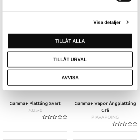
PPIAGLORYIT038
PPIAGLORYIT265
Visa detaljer
TILLÅT ALLA
TILLÅT URVAL
AVVISA
Gamma+ Plattång Svart
Gamma+ Vapor Ångplattång
7025-0
Grå
PIAVAPOING