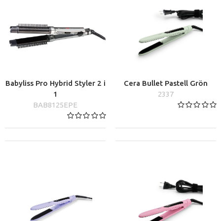
för håret tack vare moderna värmeteknologier.
Babyliss Pro Hybrid Styler 2 i
Cera Bullet Pastell Grön
1
2337
BAB8125EPE