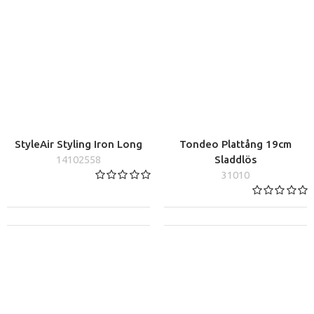
StyleAir Styling Iron Long
Tondeo Plattång 19cm
14102558
Sladdlös
31010