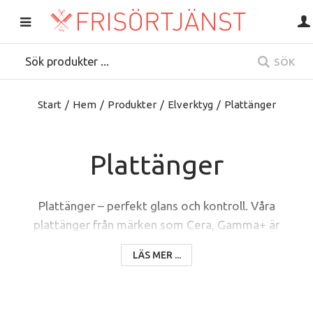
SÖK
Start
/
Hem
/
Produkter
/
Elverktyg
/
Plattänger
Plattänger
Plattänger – perfekt glans och kontroll. Våra
plattänger från märken som Cera, Gamma+ är
utformade för att ge håret en slät, glansig finish
LÄS MER ...
med exakt temperaturkontroll. Dessa plattänger är
idealiska för att skapa allt från rakt och elegant till
vågigt och voluminöst hår, och de är skonsamma