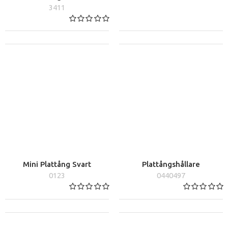
3411
Mini Plattång Svart
Plattångshållare
0123
0440497