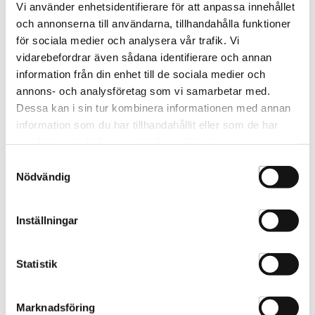
Vi använder enhetsidentifierare för att anpassa innehållet
och annonserna till användarna, tillhandahålla funktioner
för sociala medier och analysera vår trafik. Vi
Gamma+ Keratin Glory Matt
Gamma+ Keratin Glory Matt
vidarebefordrar även sådana identifierare och annan
Black
Gold
information från din enhet till de sociala medier och
PPIAGLORYIT032
PPIAGLORYIT241
annons- och analysföretag som vi samarbetar med.
Dessa kan i sin tur kombinera informationen med annan
information som du har tillhandahållit eller som de har
samlat in när du har använt deras tjänster.
Samtyckesval
Nödvändig
Inställningar
Statistik
Gamma+ Keratin Glory Matt
Gamma+ Keratin Glory Matt
Marknadsföring
Lila
Rose