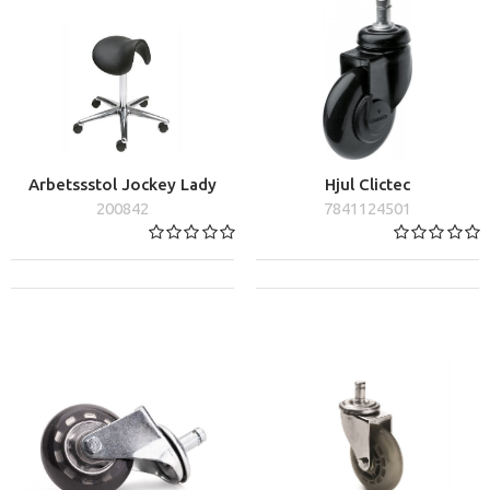
erbjuder vi ett brett sortiment av frisörstolar från
välrenommerade varumärken. Våra stolar är noga
utvalda för att passa olika salongsbehov och andra
tillbehör som gör arbetsdagen enklare och
bekvämare.
Varför välja Frisörtjänst för frisörstolar?
Arbetssstol Jockey Lady
Hjul Clictec
200842
7841124501
Vi är frisörgrossisten som erbjuder ett omfattande
sortiment av frisörstolar med fokus på kvalitet,
design och funktionalitet. Vi erbjuder
konkurrenskraftiga priser och snabb leverans för att
ge dig möbler som lyfter din salongs stil och
komfort.