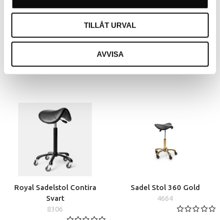
Rolling Stol Fade Med
Royal Sadelstol Contira
TILLÅT URVAL
Ryggstöd
8305
7916124201
AVVISA
Royal Sadelstol Contira
Sadel Stol 360 Gold
Svart
4664
8306