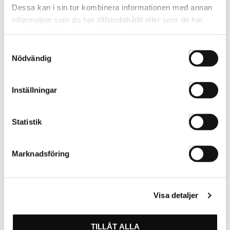
Dessa kan i sin tur kombinera informationen med annan
information som du har tillhandahållit eller som de har
samlat in när du har använt deras tjänster.
Samtyckesval
Nödvändig
Ponny Chair Roller Coaster
Pump Till Sadelstol
0200003
8982
Inställningar
Statistik
Marknadsföring
Visa detaljer
TILLÅT ALLA