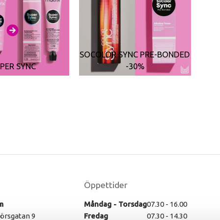
SOCOLOR SYNC PRE-BONDED
PER SYNC
-30%
Öppettider
m
Måndag - Torsdag
07.30 - 16.00
rsgatan 9
Fredag
07.30 - 14.30