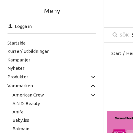
Meny
Logga in
SÖK
Startsida
Kurser/ Utbildningar
Start
/
He
Kampanjer
Nyheter
Produkter
Varumärken
American Crew
A.N.D. Beauty
Anifa
Babyliss
Balmain