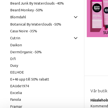
Beard Junk By Waterclouds -40%
Beard Monkey -50%
Blomdahl
Botanical By Waterclouds -50%
Casa Noire -35%
SU
Cutrin
Daikon
DermOrganic -50%
D:fi
Dusy
EELHOE
E+46 upp till 50% rabatt
EAUde1974
Vår butik
Excelia
Fanola
Hässlehol
Kommendö
Framar