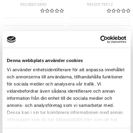
99240015890
99350179512
Denna webbplats använder cookies
Vi använder enhetsidentifierare för att anpassa innehållet
och annonserna till användarna, tillhandahålla funktioner
för sociala medier och analysera vår trafik. Vi
vidarebefordrar även sådana identifierare och annan
ColorMotion+ Moisturizing
ColorMotion+ Pre-Color
information från din enhet till de sociala medier och
Color Reflection
Structural Surface Enhancer
annons- och analysföretag som vi samarbetar med.
Conditioner 200ml
185ml
Dessa kan i sin tur kombinera informationen med annan
99240015884
99240016217
information som du har tillhandahållit eller som de har
samlat in när du har använt deras tjänster.