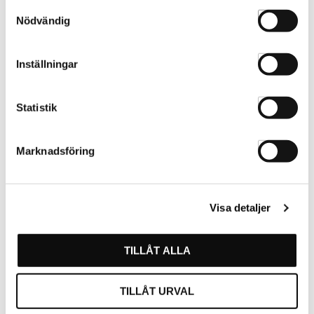
Samtyckesval
Nödvändig
Inställningar
Statistik
Marknadsföring
ColorMotion+ Scalp
ColorMotion+ Structure+
Protecting Lotion 150ml
Mask 150ml
99240016214
99240015902
Visa detaljer
TILLÅT ALLA
TILLÅT URVAL