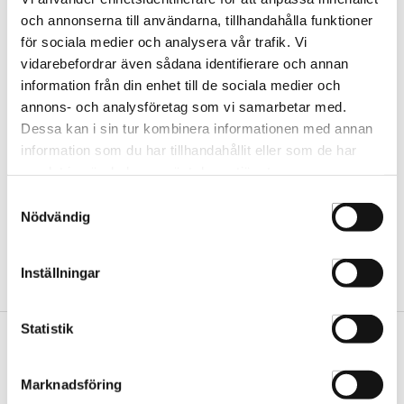
och annonserna till användarna, tillhandahålla funktioner
för sociala medier och analysera vår trafik. Vi
Waterclouds The Dude
vidarebefordrar även sådana identifierare och annan
Shave Pre Cleanser 100ml
information från din enhet till de sociala medier och
W090
annons- och analysföretag som vi samarbetar med.
Dessa kan i sin tur kombinera informationen med annan
information som du har tillhandahållit eller som de har
samlat in när du har använt deras tjänster.
Samtyckesval
Nödvändig
Inställningar
Statistik
Vår butik
Marknadsföring
Hässleholm