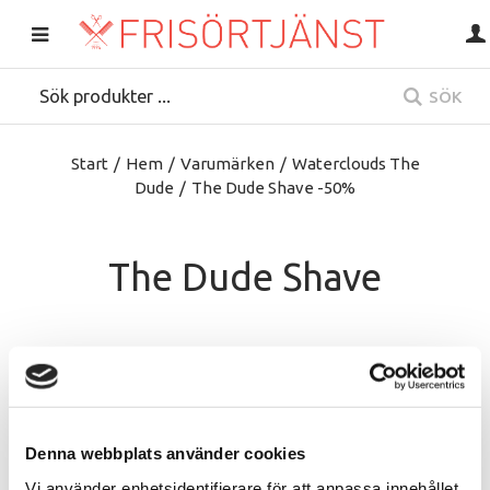
SÖK
Start
/
Hem
/
Varumärken
/
Waterclouds The
Dude
/
The Dude Shave -50%
The Dude Shave
Denna webbplats använder cookies
Vi använder enhetsidentifierare för att anpassa innehållet