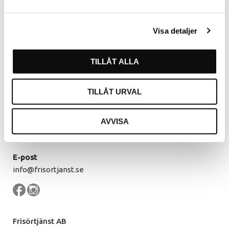
Kommendörsgatan 9
281 35 Hässleholm
Visa detaljer
Öppettider
TILLÅT ALLA
Måndag - Torsdag
07.30 - 16.00
Fredag
07.30 - 14.30
Lunch
12.00 - 13.00
TILLÅT URVAL
Kontakt
AVVISA
Växel
0451 - 213 13
E-post
info@frisortjanst.se
Frisörtjänst AB